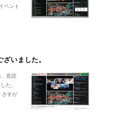
のイベント
ございました。
nt。音読
ました。
、さすが