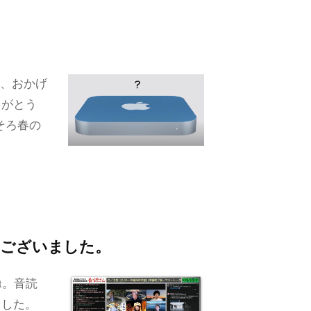
て、おかげ
りがとう
そろ春の
うございました。
nt。音読
ました。