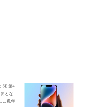
SE 第4
必要とな
ここ数年