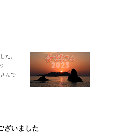
ました。
の
だくさんで
うございました