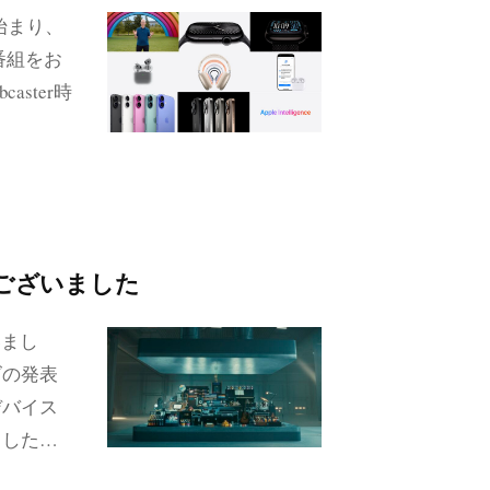
始まり、
番組をお
ster時
うございました
いまし
ズの発表
デバイス
ました…