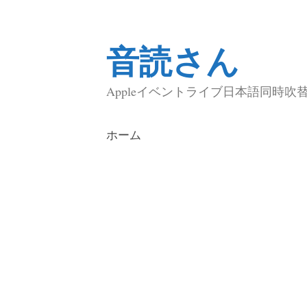
音読さん
コ
ン
Appleイベントライブ日本語同時吹
テ
ン
ホーム
ツ
へ
ス
キ
ッ
プ