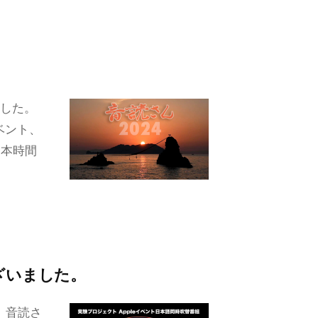
ました。
イベント、
日本時間
ざいました。
3。音読さ