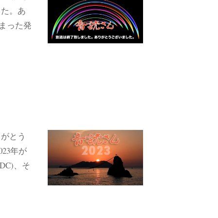
した。あ
まった発
りがとう
23年が
DC)、そ