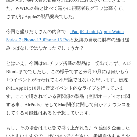
た。WWDCの時と比べて遥かに視聴者数グラフは高くて、
さすがはAppleの製品発表でした。
今回も盛りだくさんの内容で、
iPad
,
iPad mini
,
Apple Watch
Series 7
,
iPhone 13
,
iPhone 13 Pro
と怒濤の発表に財布の紐は緩
みっぱなしではなかったでしょうか？
とはいえ、今回はM1チップ搭載の製品は一切出てこず、A15
Bionicまででしたし、この様子ですと来月10月には何かもう
1つイベントが行われても不思議ではないと思います。伝統
的にAppleは10月に音楽イベント的なライブを行っていま
す。ここで噂されている音関係の製品（空間オーディオに関
する事、AirPods）そしてMac関係に関して何かアナウンスを
してくる可能性はあると予想しています。
もし、その場合はまた皆で盛り上がれるよう番組を企画した
いと思いますので、ぜひおいでください。番組自体ももう少