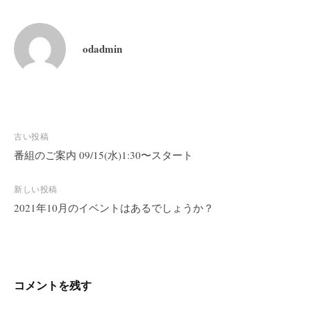
odadmin
投
古い投稿
稿
番組のご案内 09/15(水)1:30〜スタート
ナ
ビ
新しい投稿
2021年10月のイベントはあるでしょうか？
ゲ
ー
シ
ョ
ン
コメントを残す