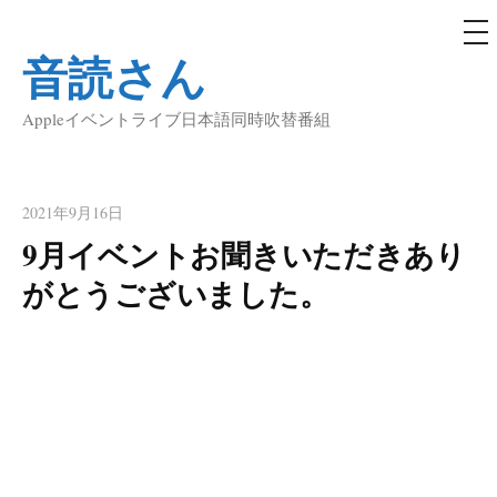
メ
ニ
音読さん
ュ
コ
ー
ン
Appleイベントライブ日本語同時吹替番組
テ
ン
ツ
へ
2021年9月16日
ス
9月イベントお聞きいただきあり
キ
がとうございました。
ッ
プ