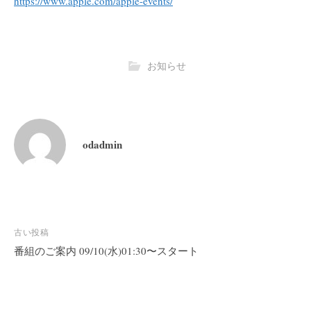
https://www.apple.com/apple-events/
お知らせ
odadmin
投
古い投稿
稿
番組のご案内 09/10(水)01:30〜スタート
ナ
ビ
ゲ