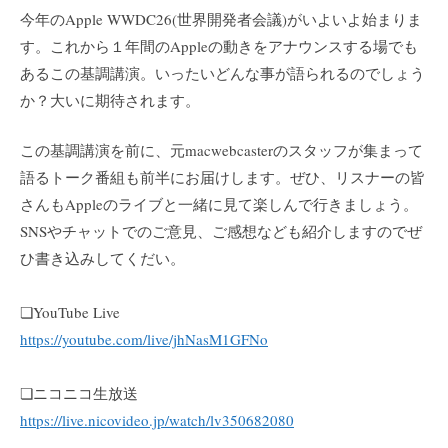
今年のApple WWDC26(世界開発者会議)がいよいよ始まりま
す。これから１年間のAppleの動きをアナウンスする場でも
あるこの基調講演。いったいどんな事が語られるのでしょう
か？大いに期待されます。
この基調講演を前に、元macwebcasterのスタッフが集まって
語るトーク番組も前半にお届けします。ぜひ、リスナーの皆
さんもAppleのライブと一緒に見て楽しんで行きましょう。
SNSやチャットでのご意見、ご感想なども紹介しますのでぜ
ひ書き込みしてくだい。
❏YouTube Live
https://youtube.com/live/jhNasM1GFNo
❏ニコニコ生放送
https://live.nicovideo.jp/watch/lv350682080