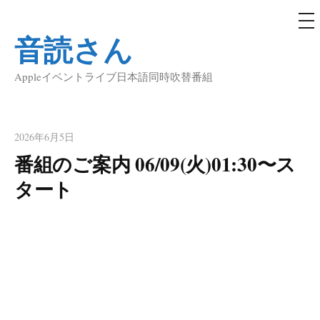
メ
ニ
音読さん
ュ
コ
ー
ン
Appleイベントライブ日本語同時吹替番組
テ
ン
ツ
へ
2026年6月5日
ス
番組のご案内 06/09(火)01:30〜ス
キ
タート
ッ
プ